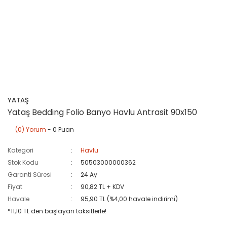
YATAŞ
Yataş Bedding Folio Banyo Havlu Antrasit 90x150
(0) Yorum
- 0 Puan
Kategori
Havlu
Stok Kodu
50503000000362
Garanti Süresi
24 Ay
Fiyat
90,82 TL + KDV
Havale
95,90 TL (%4,00 havale indirimi)
*11,10 TL den başlayan taksitlerle!