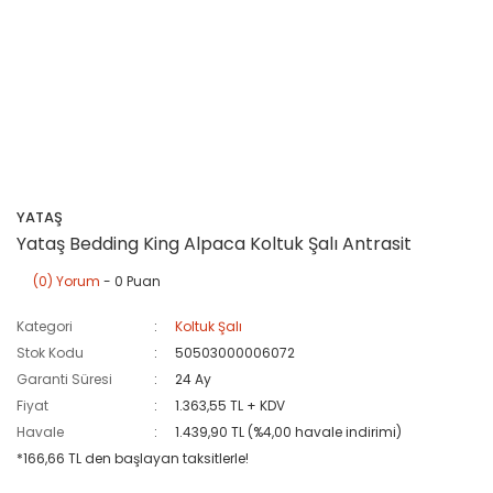
YATAŞ
Yataş Bedding King Alpaca Koltuk Şalı Antrasit
(0) Yorum
- 0 Puan
Kategori
Koltuk Şalı
Stok Kodu
50503000006072
Garanti Süresi
24 Ay
Fiyat
1.363,55 TL + KDV
Havale
1.439,90 TL (%4,00 havale indirimi)
*166,66 TL den başlayan taksitlerle!