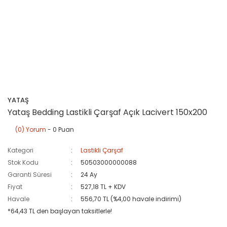
YATAŞ
Yataş Bedding Lastikli Çarşaf Açık Lacivert 150x200
(0) Yorum
- 0 Puan
Kategori
Lastikli Çarşaf
Stok Kodu
50503000000088
Garanti Süresi
24 Ay
Fiyat
527,18 TL + KDV
Havale
556,70 TL (%4,00 havale indirimi)
*64,43 TL den başlayan taksitlerle!