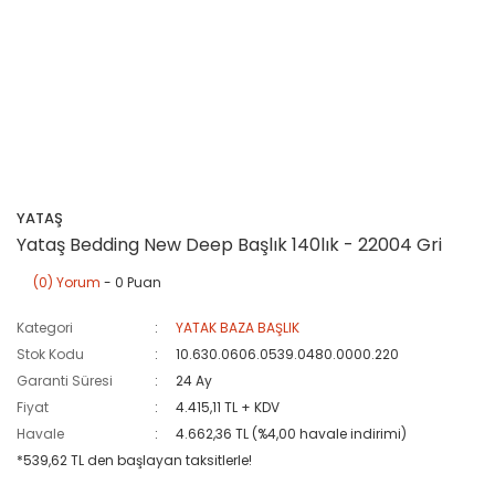
YATAŞ
Yataş Bedding New Deep Başlık 140lık - 22004 Gri
(0) Yorum
- 0 Puan
Kategori
YATAK BAZA BAŞLIK
Stok Kodu
10.630.0606.0539.0480.0000.220
Garanti Süresi
24 Ay
Fiyat
4.415,11 TL + KDV
Havale
4.662,36 TL (%4,00 havale indirimi)
*539,62 TL den başlayan taksitlerle!