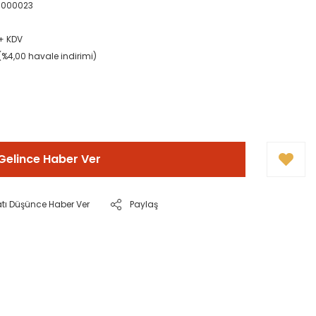
0000023
 + KDV
(%4,00 havale indirimi)
Gelince Haber Ver
atı Düşünce Haber Ver
Paylaş