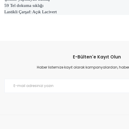
59 Tel dokuma sıklığı
Lastikli Çarşaf: Açık Lacivert
Bu ürünün fiyat bilgisi, resim, ürün açıklamalarında ve diğer konular
Görüş ve önerileriniz için teşekkür ederiz.
E-Bülten'e Kayıt Olun
Ürün resmi kalitesiz, bozuk veya görüntülenemiyor.
Ürün açıklamasında eksik bilgiler bulunuyor.
Haber listemize kayıt olarak kampanyalardan, haberda
Ürün bilgilerinde hatalar bulunuyor.
Ürün fiyatı diğer sitelerden daha pahalı.
Bu ürüne benzer farklı alternatifler olmalı.