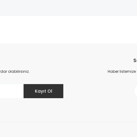
da yetersiz gördüğünüz noktaları öneri formunu kullanarak tarafımıza il
Bu ürüne ilk yorumu siz yapın!
S
Yorum Yaz
r olabilirsiniz.
Haber listemize
Kayıt Ol
Gönder