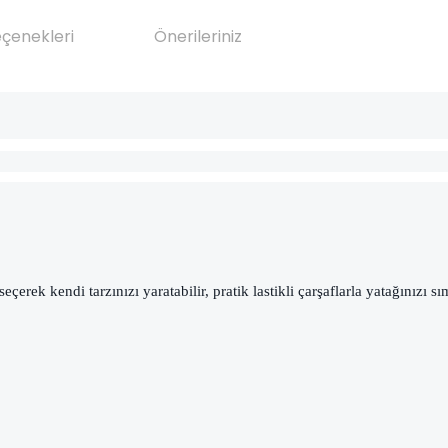
eçenekleri
Önerileriniz
rek kendi tarzınızı yaratabilir, pratik lastikli çarşaflarla yatağınızı sım