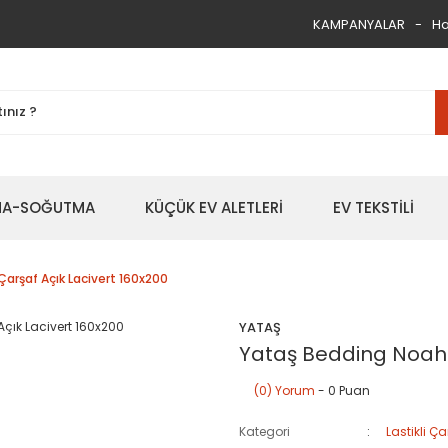
KAMPANYALAR
Ha
TMA-SOĞUTMA
KÜÇÜK EV ALETLERİ
EV TEKSTİLİ
Çarşaf Açık Lacivert 160x200
YATAŞ
Yataş Bedding Noah L
(0) Yorum
- 0 Puan
Kategori
Lastikli Ça