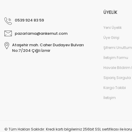
ÜYELİK
0539 924 83 59
Yeni Üyelik
pazarlama@ankemut.com
Üye Girişi
Ataşehir mah. Caher Dudayev Bulvarı
Şifremi Unuttum
No:7/204 Çiğli İzmir
İletişim Formu
Havale Bildirim
Sipariş Sorgula
Kargo Takibi
İletişim
© Tüm Hakları Saklıdır. Kredi kartı bilgileriniz 256bit SSL sertifikası ile k