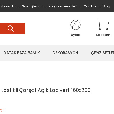
kkımızda
Siparişlerim
Kargom nerede?
Yardım
Blog
Üyelik
Sepetim
YATAK BAZA BAŞLIK
DEKORASYON
ÇEYİZ SETLE
astikli Çarşaf Açık Lacivert 160x200
rşaf