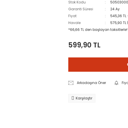
Stok Kodu
5050300
Garanti Süresi
24 Ay
Fiyat
545,36 TL
Havale
575,90 TL 
*66,66 TL den başlayan taksitlerle!
599,90 TL
Arkadaşına Öner
Fiy
Karşılaştır