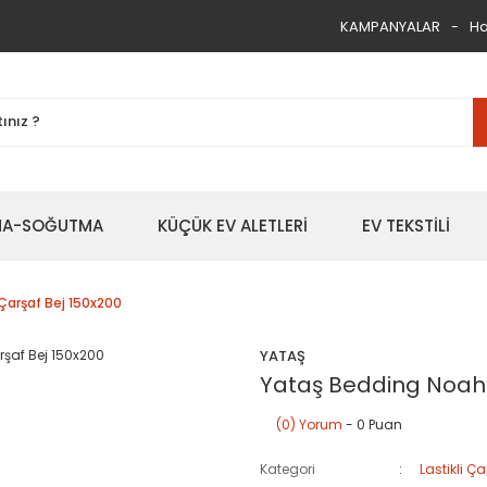
KAMPANYALAR
Ha
TMA-SOĞUTMA
KÜÇÜK EV ALETLERİ
EV TEKSTİLİ
 Çarşaf Bej 150x200
YATAŞ
Yataş Bedding Noah L
(0) Yorum
- 0 Puan
Kategori
Lastikli Ça