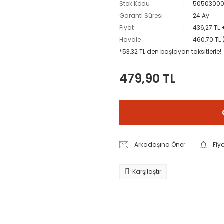
Stok Kodu
5050300
Garanti Süresi
24 Ay
Fiyat
436,27 TL 
Havale
460,70 TL 
*53,32 TL den başlayan taksitlerle!
479,90 TL
Arkadaşına Öner
Fiy
Karşılaştır