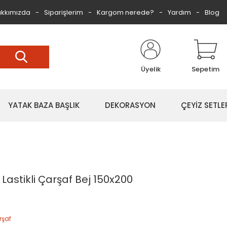
kkımızda
Siparişlerim
Kargom nerede?
Yardım
Blog
Üyelik
Sepetim
YATAK BAZA BAŞLIK
DEKORASYON
ÇEYİZ SETLE
astikli Çarşaf Bej 150x200
rşaf