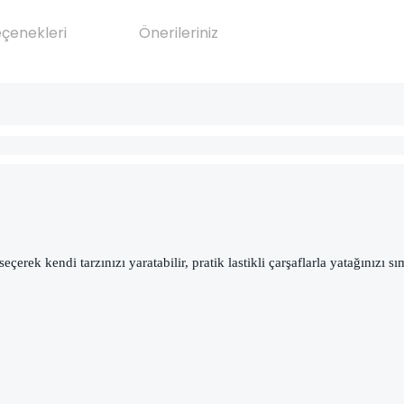
eçenekleri
Önerileriniz
rek kendi tarzınızı yaratabilir, pratik lastikli çarşaflarla yatağınızı sım