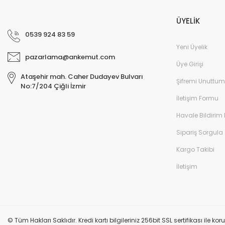
ÜYELİK
0539 924 83 59
Yeni Üyelik
pazarlama@ankemut.com
Üye Girişi
Ataşehir mah. Caher Dudayev Bulvarı
Şifremi Unuttum
No:7/204 Çiğli İzmir
İletişim Formu
Havale Bildirim
Sipariş Sorgula
Kargo Takibi
İletişim
© Tüm Hakları Saklıdır. Kredi kartı bilgileriniz 256bit SSL sertifikası ile k