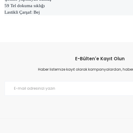
59 Tel dokuma sıklığı
Lastikli Çarşaf: Bej
Bu ürünün fiyat bilgisi, resim, ürün açıklamalarında ve diğer konular
Görüş ve önerileriniz için teşekkür ederiz.
E-Bülten'e Kayıt Olun
Ürün resmi kalitesiz, bozuk veya görüntülenemiyor.
Ürün açıklamasında eksik bilgiler bulunuyor.
Haber listemize kayıt olarak kampanyalardan, haberda
Ürün bilgilerinde hatalar bulunuyor.
Ürün fiyatı diğer sitelerden daha pahalı.
Bu ürüne benzer farklı alternatifler olmalı.