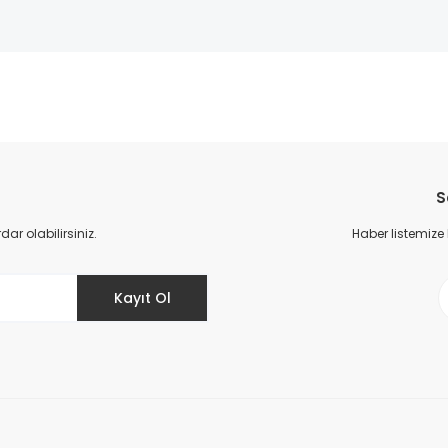
da yetersiz gördüğünüz noktaları öneri formunu kullanarak tarafımıza il
Bu ürüne ilk yorumu siz yapın!
S
Yorum Yaz
r olabilirsiniz.
Haber listemize
Kayıt Ol
Gönder