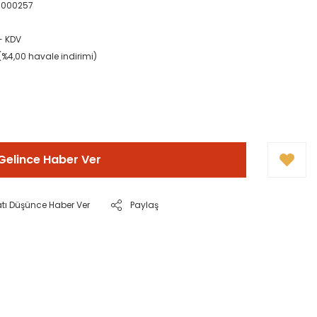
0000257
+ KDV
(%4,00 havale indirimi)
Gelince Haber Ver
atı Düşünce Haber Ver
Paylaş