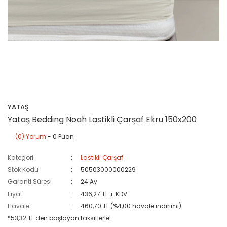
YATAŞ
Yataş Bedding Noah Lastikli Çarşaf Ekru 150x200
(0) Yorum
- 0 Puan
Kategori
Lastikli Çarşaf
Stok Kodu
50503000000229
Garanti Süresi
24 Ay
Fiyat
436,27 TL + KDV
Havale
460,70 TL (%4,00 havale indirimi)
*53,32 TL den başlayan taksitlerle!