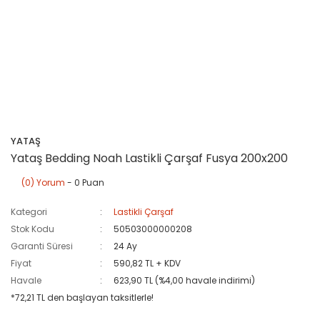
YATAŞ
Yataş Bedding Noah Lastikli Çarşaf Fusya 200x200
(0) Yorum
- 0 Puan
Kategori
Lastikli Çarşaf
Stok Kodu
50503000000208
Garanti Süresi
24 Ay
Fiyat
590,82 TL + KDV
Havale
623,90 TL (%4,00 havale indirimi)
*72,21 TL den başlayan taksitlerle!