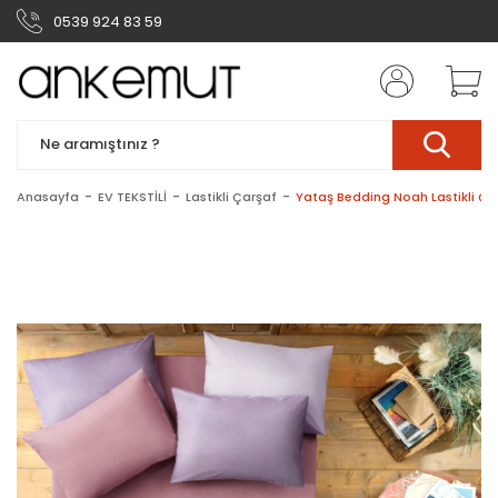
0539 924 83 59
Anasayfa
EV TEKSTİLİ
Lastikli Çarşaf
Yataş Bedding Noah Lastikli Ça