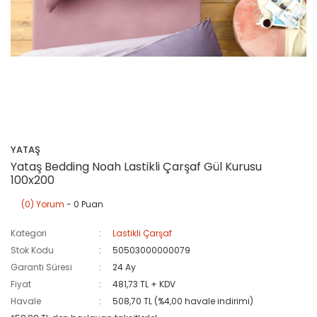
YATAŞ
Yataş Bedding Noah Lastikli Çarşaf Gül Kurusu
100x200
(0) Yorum
- 0 Puan
Kategori
Lastikli Çarşaf
Stok Kodu
50503000000079
Garanti Süresi
24 Ay
Fiyat
481,73 TL + KDV
Havale
508,70 TL (%4,00 havale indirimi)