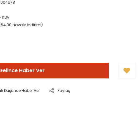
0004578
+ KDV
(%4,00 havale indirimi)
Gelince Haber Ver
atı Düşünce Haber Ver
Paylaş