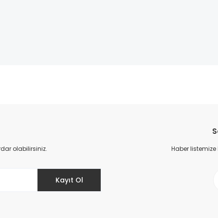
da yetersiz gördüğünüz noktaları öneri formunu kullanarak tarafımıza il
Bu ürüne ilk yorumu siz yapın!
S
Yorum Yaz
r olabilirsiniz.
Haber listemize
Kayıt Ol