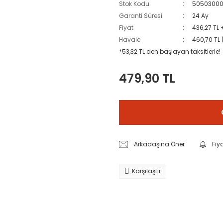
Stok Kodu
5050300
Garanti Süresi
24 Ay
Fiyat
436,27 TL 
Havale
460,70 TL 
*53,32 TL den başlayan taksitlerle!
479,90 TL
Arkadaşına Öner
Fiy
Karşılaştır