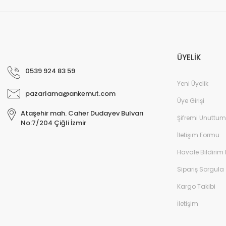
ÜYELİK
0539 924 83 59
Yeni Üyelik
pazarlama@ankemut.com
Üye Girişi
Ataşehir mah. Caher Dudayev Bulvarı
Şifremi Unuttum
No:7/204 Çiğli İzmir
İletişim Formu
Havale Bildirim
Sipariş Sorgula
Kargo Takibi
İletişim