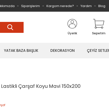
kkımızda
Siparişlerim
Kargom nerede?
Yardım
Blog
Üyelik
Sepetim
YATAK BAZA BAŞLIK
DEKORASYON
ÇEYİZ SETLE
astikli Çarşaf Koyu Mavi 150x200
rşaf