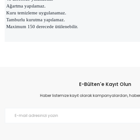
Ağartma yapılamaz.
Kuru temizleme uygulanamaz.
Tamburlu kurutma yapılamaz.
Maximum 150 derecede ütülenebilir.
Bu ürünün fiyat bilgisi, resim, ürün açıklamalarında ve diğer konular
Görüş ve önerileriniz için teşekkür ederiz.
E-Bülten'e Kayıt Olun
Ürün resmi kalitesiz, bozuk veya görüntülenemiyor.
Ürün açıklamasında eksik bilgiler bulunuyor.
Haber listemize kayıt olarak kampanyalardan, haberda
Ürün bilgilerinde hatalar bulunuyor.
Ürün fiyatı diğer sitelerden daha pahalı.
Bu ürüne benzer farklı alternatifler olmalı.