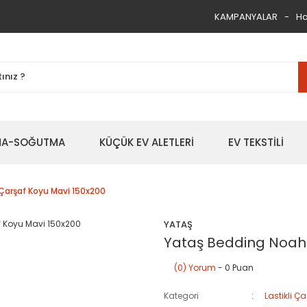
KAMPANYALAR
Ha
TMA-SOĞUTMA
KÜÇÜK EV ALETLERİ
EV TEKSTİLİ
 Çarşaf Koyu Mavi 150x200
YATAŞ
Yataş Bedding Noah L
(0) Yorum
- 0 Puan
Kategori
Lastikli Ça