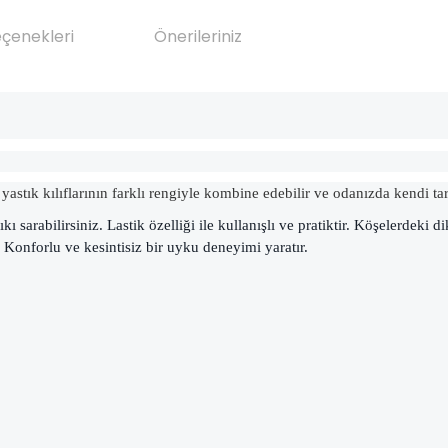
eçenekleri
Önerileriniz
stık kılıflarının farklı rengiyle kombine edebilir ve odanızda kendi tarz
ıkı sarabilirsiniz. Lastik özelliği ile kullanışlı ve pratiktir. Köşelerdeki
 Konforlu ve kesintisiz bir uyku deneyimi yaratır.