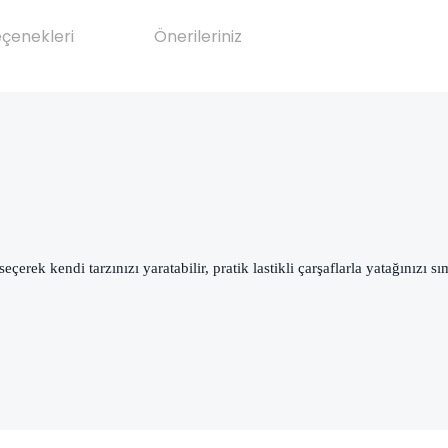
eçenekleri
Önerileriniz
rek kendi tarzınızı yaratabilir, pratik lastikli çarşaflarla yatağınızı sım