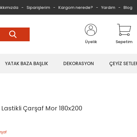
kkımızda
Siparişlerim
Kargom nerede?
Yardım
Blog
Üyelik
Sepetim
YATAK BAZA BAŞLIK
DEKORASYON
ÇEYİZ SETLE
astikli Çarşaf Mor 180x200
rşaf