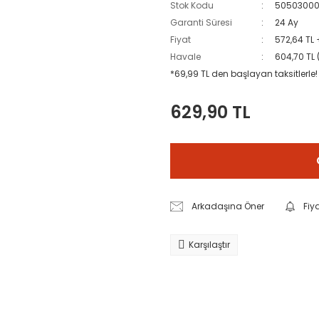
Stok Kodu
50503000
Garanti Süresi
24 Ay
Fiyat
572,64 TL
Havale
604,70 TL 
*69,99 TL den başlayan taksitlerle!
629,90 TL
Arkadaşına Öner
Fiy
Karşılaştır