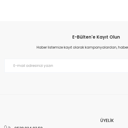
Bu ürünün fiyat bilgisi, resim, ürün açıklamalarında ve diğer konular
Görüş ve önerileriniz için teşekkür ederiz.
E-Bülten'e Kayıt Olun
Ürün resmi kalitesiz, bozuk veya görüntülenemiyor.
Ürün açıklamasında eksik bilgiler bulunuyor.
Haber listemize kayıt olarak kampanyalardan, haberda
Ürün bilgilerinde hatalar bulunuyor.
Ürün fiyatı diğer sitelerden daha pahalı.
Bu ürüne benzer farklı alternatifler olmalı.
ÜYELİK