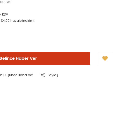
000261
 + KDV
(%4,00 havale indirimi)
Gelince Haber Ver
atı Düşünce Haber Ver
Paylaş