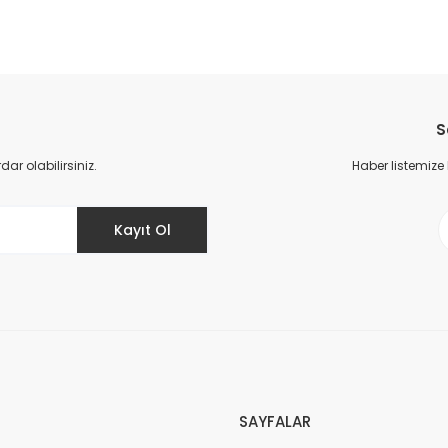
da yetersiz gördüğünüz noktaları öneri formunu kullanarak tarafımıza il
Bu ürüne ilk yorumu siz yapın!
S
Yorum Yaz
r olabilirsiniz.
Haber listemize
Kayıt Ol
Gönder
SAYFALAR