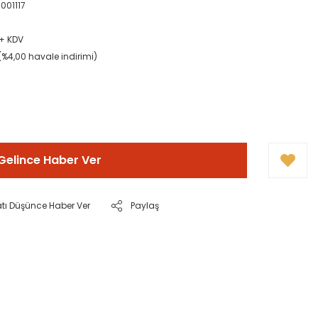
001117
 + KDV
(%4,00 havale indirimi)
Gelince Haber Ver
atı Düşünce Haber Ver
Paylaş