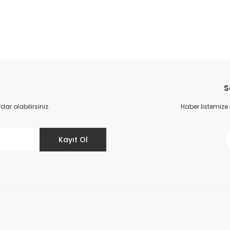
da yetersiz gördüğünüz noktaları öneri formunu kullanarak tarafımıza il
Bu ürüne ilk yorumu siz yapın!
S
Yorum Yaz
r olabilirsiniz.
Haber listemize
Kayıt Ol
Gönder