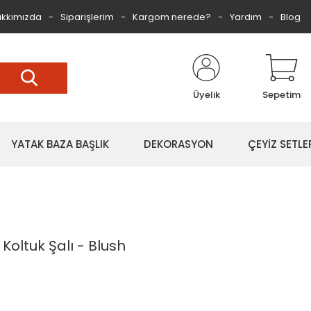
kkımızda
Siparişlerim
Kargom nerede?
Yardım
Blog
Üyelik
Sepetim
YATAK BAZA BAŞLIK
DEKORASYON
ÇEYİZ SETLE
oltuk Şalı - Blush