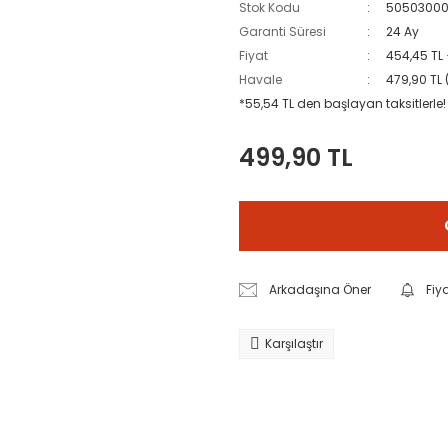
Stok Kodu
50503000
Garanti Süresi
24 Ay
Fiyat
454,45 TL
Havale
479,90 TL 
*55,54 TL den başlayan taksitlerle!
499,90 TL
Arkadaşına Öner
Fiy
Karşılaştır