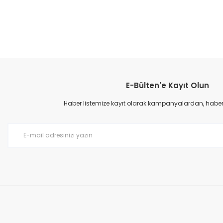
Bu ürünün fiyat bilgisi, resim, ürün açıklamalarında ve diğer konular
Görüş ve önerileriniz için teşekkür ederiz.
E-Bülten'e Kayıt Olun
Ürün resmi kalitesiz, bozuk veya görüntülenemiyor.
Ürün açıklamasında eksik bilgiler bulunuyor.
Haber listemize kayıt olarak kampanyalardan, haberda
Ürün bilgilerinde hatalar bulunuyor.
Ürün fiyatı diğer sitelerden daha pahalı.
Bu ürüne benzer farklı alternatifler olmalı.