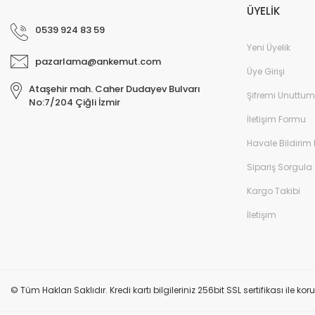
ÜYELİK
0539 924 83 59
Yeni Üyelik
pazarlama@ankemut.com
Üye Girişi
Ataşehir mah. Caher Dudayev Bulvarı
Şifremi Unuttum
No:7/204 Çiğli İzmir
İletişim Formu
Havale Bildirim
Sipariş Sorgula
Kargo Takibi
İletişim
© Tüm Hakları Saklıdır. Kredi kartı bilgileriniz 256bit SSL sertifikası ile k