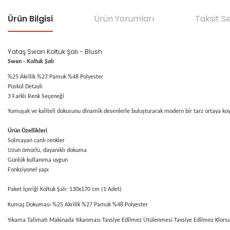
Ürün Bilgisi
Ürün Yorumları
Taksit S
Yataş Swan Koltuk Şalı - Blush
Swan -
Koltuk Şalı
%25 Akrilik %27 Pamuk %48 Polyester
Püskül Detaylı
3 Farklı Renk Seçeneği
Yumuşak ve kaliteli dokusunu dinamik desenlerle buluşturarak modern bir tarz ortaya koyan
Ürün Özellikleri
Solmayan canlı renkler
Uzun ömürlü, dayanıklı dokuma
Günlük kullanıma uygun
Fonksiyonel yapı
Paket İçeriği Koltuk Şalı: 130x170 cm (1 Adet)
Kumaş Dokuması %25 Akrilik %27 Pamuk %48 Polyester
Yıkama Talimatı Makinada Yıkanması Tavsiye Edilmez Ütülenmesi Tavsiye Edilmez Klorsu