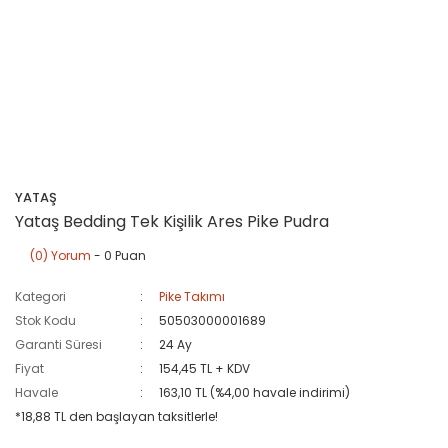
YATAŞ
Yataş Bedding Tek Kişilik Ares Pike Pudra
(0) Yorum
- 0 Puan
Kategori
Pike Takımı
Stok Kodu
50503000001689
Garanti Süresi
24 Ay
Fiyat
154,45 TL + KDV
Havale
163,10 TL (%4,00 havale indirimi)
*18,88 TL den başlayan taksitlerle!