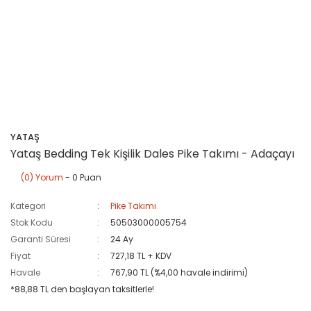
YATAŞ
Yataş Bedding Tek Kişilik Dales Pike Takımı - Adaçayı
(0) Yorum
- 0 Puan
Kategori
Pike Takımı
Stok Kodu
50503000005754
Garanti Süresi
24 Ay
Fiyat
727,18 TL + KDV
Havale
767,90 TL (%4,00 havale indirimi)
*88,88 TL den başlayan taksitlerle!