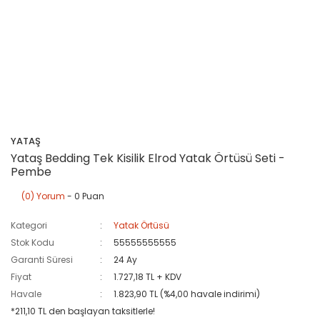
YATAŞ
Yataş Bedding Tek Kisilik Elrod Yatak Örtüsü Seti -
Pembe
(0) Yorum
- 0 Puan
Kategori
Yatak Örtüsü
Stok Kodu
55555555555
Garanti Süresi
24 Ay
Fiyat
1.727,18 TL + KDV
Havale
1.823,90 TL (%4,00 havale indirimi)
*211,10 TL den başlayan taksitlerle!