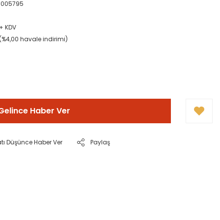
0005795
 + KDV
(%4,00 havale indirimi)
Gelince Haber Ver
atı Düşünce Haber Ver
Paylaş