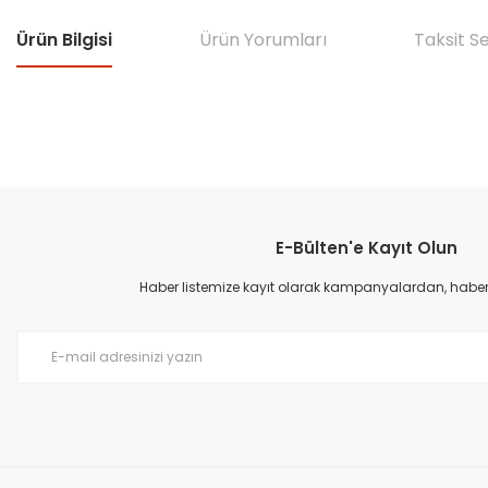
Ürün Bilgisi
Ürün Yorumları
Taksit S
Bu ürünün fiyat bilgisi, resim, ürün açıklamalarında ve diğer konular
Görüş ve önerileriniz için teşekkür ederiz.
E-Bülten'e Kayıt Olun
Ürün resmi kalitesiz, bozuk veya görüntülenemiyor.
Ürün açıklamasında eksik bilgiler bulunuyor.
Haber listemize kayıt olarak kampanyalardan, haberda
Ürün bilgilerinde hatalar bulunuyor.
Ürün fiyatı diğer sitelerden daha pahalı.
Bu ürüne benzer farklı alternatifler olmalı.