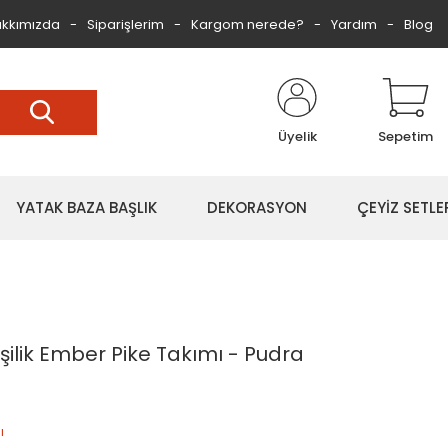
kkımızda
Siparişlerim
Kargom nerede?
Yardım
Blog
Üyelik
Sepetim
YATAK BAZA BAŞLIK
DEKORASYON
ÇEYİZ SETLE
şilik Ember Pike Takımı - Pudra
ı