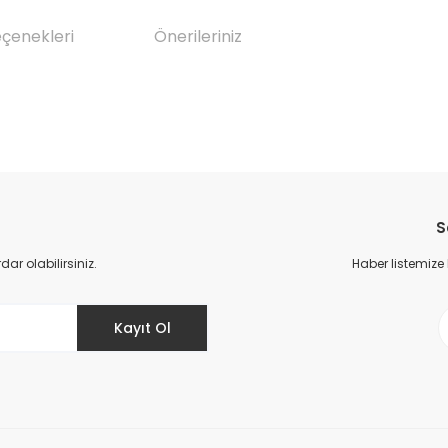
eçenekleri
Önerileriniz
da yetersiz gördüğünüz noktaları öneri formunu kullanarak tarafımıza il
Bu ürüne ilk yorumu siz yapın!
S
Yorum Yaz
r olabilirsiniz.
Haber listemize
Kayıt Ol