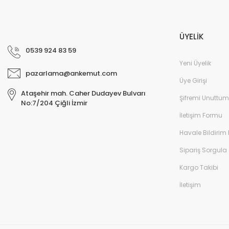
ÜYELİK
0539 924 83 59
Yeni Üyelik
pazarlama@ankemut.com
Üye Girişi
Ataşehir mah. Caher Dudayev Bulvarı
Şifremi Unuttum
No:7/204 Çiğli İzmir
İletişim Formu
Havale Bildirim
Sipariş Sorgula
Kargo Takibi
İletişim