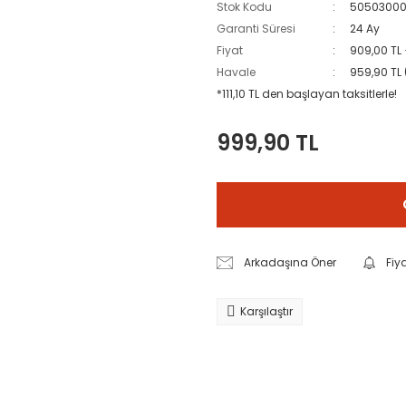
Stok Kodu
5050300
Garanti Süresi
24 Ay
Fiyat
909,00 TL
Havale
959,90 TL 
*111,10 TL den başlayan taksitlerle!
999,90 TL
Arkadaşına Öner
Fiy
Karşılaştır