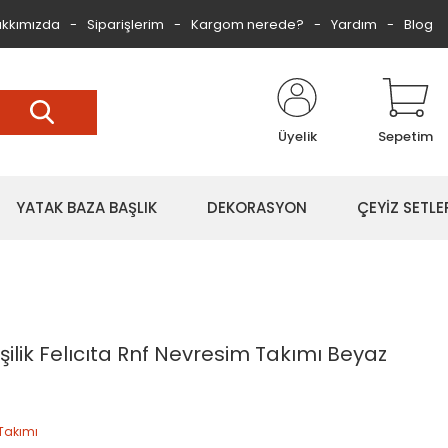
kkımızda
Siparişlerim
Kargom nerede?
Yardım
Blog
Üyelik
Sepetim
YATAK BAZA BAŞLIK
DEKORASYON
ÇEYİZ SETLE
ilik Felıcıta Rnf Nevresim Takımı Beyaz
Takımı