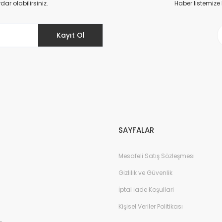
r olabilirsiniz.
Haber listemize
Kayıt Ol
Gönder
SAYFALAR
Mesafeli Satış Sözleşmesi
Gizlilik ve Güvenlik
İptal İade Koşullari
Kişisel Veriler Politikası