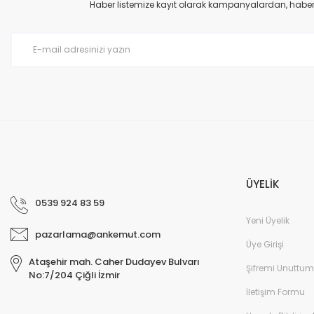
Ürün açıklamasında eksik bilgiler bulunuyor.
Haber listemize kayıt olarak kampanyalardan, haberda
Ürün bilgilerinde hatalar bulunuyor.
Ürün fiyatı diğer sitelerden daha pahalı.
Bu ürüne benzer farklı alternatifler olmalı.
ÜYELİK
0539 924 83 59
Yeni Üyelik
pazarlama@ankemut.com
Üye Girişi
Ataşehir mah. Caher Dudayev Bulvarı
Şifremi Unuttum
No:7/204 Çiğli İzmir
İletişim Formu