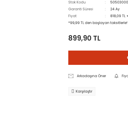
Stok Kodu
5050300
Garanti Süresi
24 Ay
Fiyat
818,09 TL 
*99,99 TL den başlayan taksitlerle!
899,90 TL
Arkadaşına Öner
Fiy
Karşılaştır