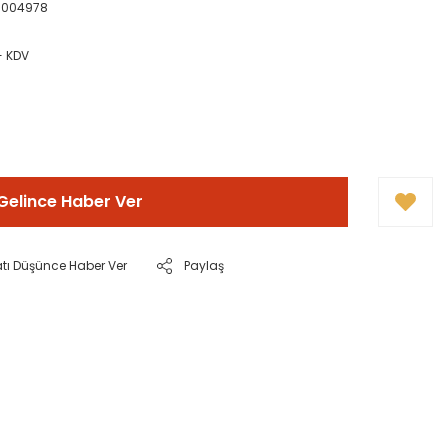
0004978
+ KDV
Gelince Haber Ver
atı Düşünce Haber Ver
Paylaş