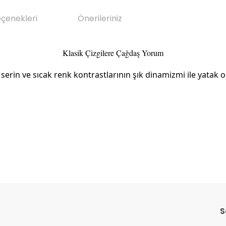
eçenekleri
Önerileriniz
Klasik Çizgilere Çağdaş Yorum
erin ve sıcak renk kontrastlarının şık dinamizmi ile yatak od
da yetersiz gördüğünüz noktaları öneri formunu kullanarak tarafımıza il
Bu ürüne ilk yorumu siz yapın!
S
Yorum Yaz