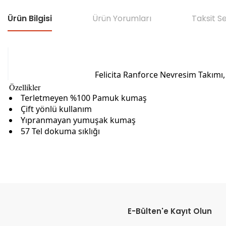
Ürün Bilgisi
Ürün Yorumları
Taksit S
Felicita Ranforce Nevresim Takımı, s
Özellikler
Terletmeyen %100 Pamuk kumaş
Çift yönlü kullanım
Yıpranmayan yumuşak kumaş
57 Tel dokuma sıklığı
Bu ürünün fiyat bilgisi, resim, ürün açıklamalarında ve diğer konular
Görüş ve önerileriniz için teşekkür ederiz.
E-Bülten'e Kayıt Olun
Ürün resmi kalitesiz, bozuk veya görüntülenemiyor.