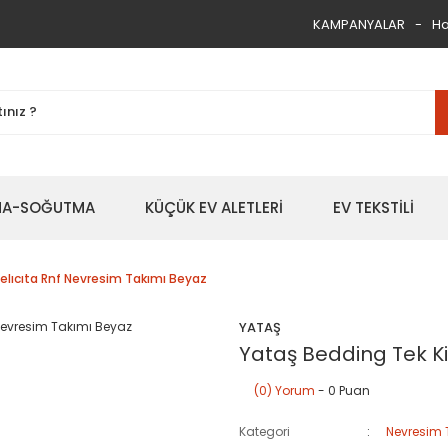
KAMPANYALAR
Ha
TMA-SOĞUTMA
KÜÇÜK EV ALETLERİ
EV TEKSTİLİ
 Felıcıta Rnf Nevresim Takımı Beyaz
YATAŞ
Yataş Bedding Tek Kiş
(0) Yorum
- 0 Puan
Kategori
Nevresim 