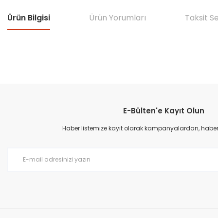
Ürün Bilgisi
Ürün Yorumları
Taksit S
Bu ürünün fiyat bilgisi, resim, ürün açıklamalarında ve diğer konular
Görüş ve önerileriniz için teşekkür ederiz.
E-Bülten'e Kayıt Olun
Ürün resmi kalitesiz, bozuk veya görüntülenemiyor.
Ürün açıklamasında eksik bilgiler bulunuyor.
Haber listemize kayıt olarak kampanyalardan, haberda
Ürün bilgilerinde hatalar bulunuyor.
Ürün fiyatı diğer sitelerden daha pahalı.
Bu ürüne benzer farklı alternatifler olmalı.