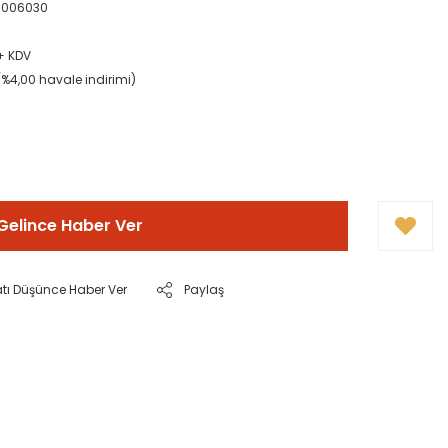
0006030
 + KDV
(%4,00 havale indirimi)
Gelince Haber Ver
atı Düşünce Haber Ver
Paylaş