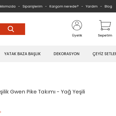
kkımızda
Siparişlerim
Kargom nerede?
Yardım
Blog
Üyelik
Sepetim
YATAK BAZA BAŞLIK
DEKORASYON
ÇEYİZ SETLE
ilik Gwen Pike Takımı - Yağ Yeşili
ı