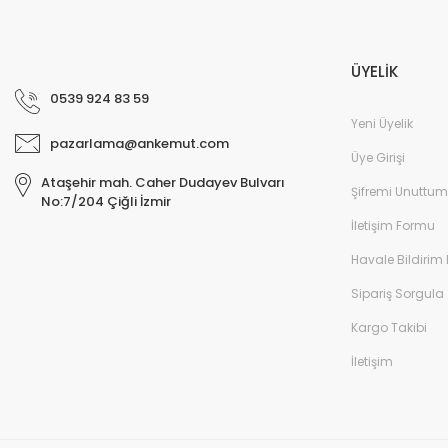
ÜYELİK
0539 924 83 59
Yeni Üyelik
pazarlama@ankemut.com
Üye Girişi
Ataşehir mah. Caher Dudayev Bulvarı
Şifremi Unuttum
No:7/204 Çiğli İzmir
İletişim Formu
Havale Bildirim
Sipariş Sorgula
Kargo Takibi
İletişim