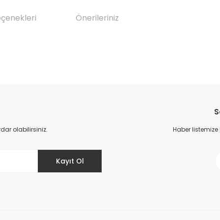
eçenekleri
Önerileriniz
da yetersiz gördüğünüz noktaları öneri formunu kullanarak tarafımıza il
Bu ürüne ilk yorumu siz yapın!
S
Yorum Yaz
r olabilirsiniz.
Haber listemize
Kayıt Ol