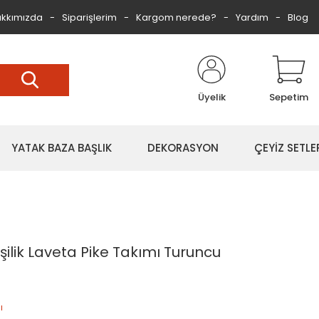
kkımızda
Siparişlerim
Kargom nerede?
Yardım
Blog
Üyelik
Sepetim
YATAK BAZA BAŞLIK
DEKORASYON
ÇEYİZ SETLE
şilik Laveta Pike Takımı Turuncu
ı