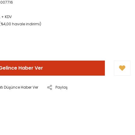
007716
L + KDV
L (%4,00 havale indirimi)
Gelince Haber Ver
atı Düşünce Haber Ver
Paylaş