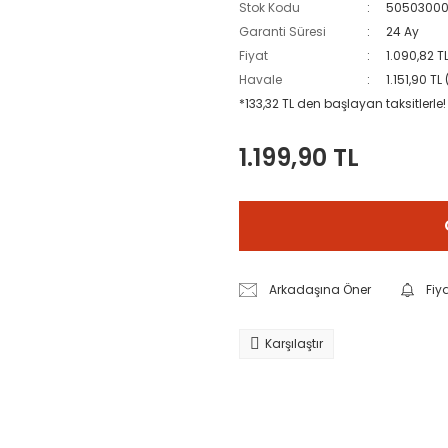
Stok Kodu
50503000
Garanti Süresi
24 Ay
Fiyat
1.090,82 T
Havale
1.151,90 T
*133,32 TL den başlayan taksitlerle!
1.199,90 TL
Arkadaşına Öner
Fiy
Karşılaştır