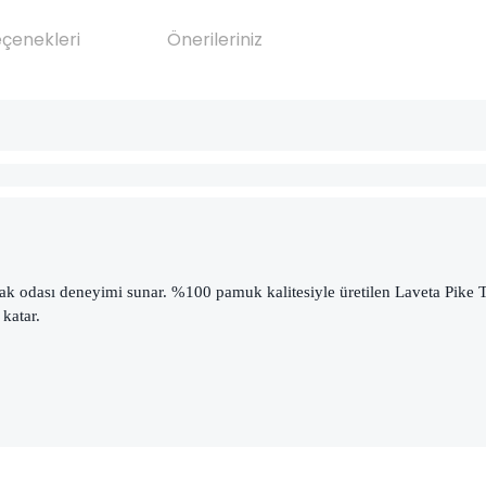
eçenekleri
Önerileriniz
 yatak odası deneyimi sunar. %100 pamuk kalitesiyle üretilen Laveta Pik
 katar.