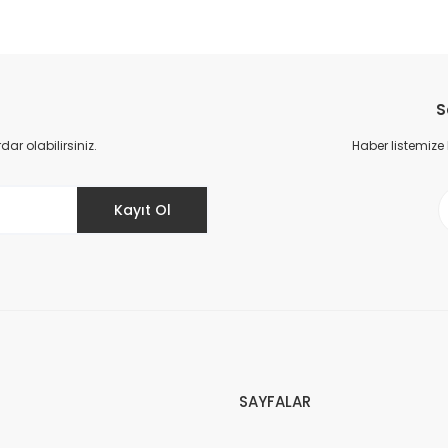
da yetersiz gördüğünüz noktaları öneri formunu kullanarak tarafımıza il
Bu ürüne ilk yorumu siz yapın!
S
Yorum Yaz
r olabilirsiniz.
Haber listemize
Kayıt Ol
Gönder
SAYFALAR