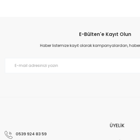
Bu ürünün fiyat bilgisi, resim, ürün açıklamalarında ve diğer konular
Görüş ve önerileriniz için teşekkür ederiz.
E-Bülten'e Kayıt Olun
Ürün resmi kalitesiz, bozuk veya görüntülenemiyor.
Ürün açıklamasında eksik bilgiler bulunuyor.
Haber listemize kayıt olarak kampanyalardan, haberda
Ürün bilgilerinde hatalar bulunuyor.
Ürün fiyatı diğer sitelerden daha pahalı.
Bu ürüne benzer farklı alternatifler olmalı.
ÜYELİK
0539 924 83 59