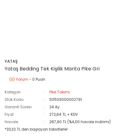
YATAŞ
Yataş Bedding Tek Kişilik Marita Pike Gri
(0) Yorum
- 0 Puan
Kategori
Pike Takımı
Stok Kodu
50503000002791
Garanti Süresi
24 Ay
Fiyat
272,64 TL + KDV
Havale
287,90 TL (%4,00 havale indirimi)
*33,32 TL den başlayan taksitlerle!