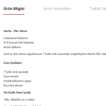
Ürün Bilgisi
Ürün Yorumları
Taksit S
Marita -
Pike Takımı
Fonksiyonel Kullanım
%70 Pamuk %30 Polyester
Armür Dokuma
Zarif ve yalın desen uygulamasını 7 farklı renk varyantıyla zenginleştiren Marita Pike Takı
Ürün Özellikleri
7 farklı renk seçeneği
Uzun ömürlü
Günlük kullanıma uygun
Kuş Gözü detaylı
Tek Kişilik Paket İçeriği
Pike: 160x230 cm (1 Adet)