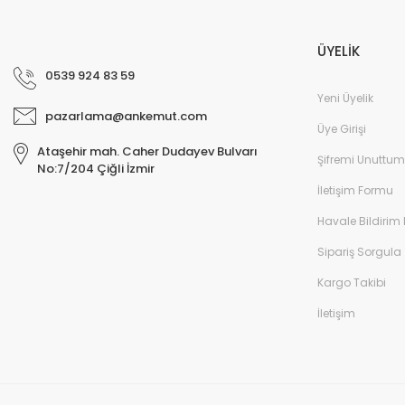
ÜYELİK
0539 924 83 59
Yeni Üyelik
pazarlama@ankemut.com
Üye Girişi
Ataşehir mah. Caher Dudayev Bulvarı
Şifremi Unuttum
No:7/204 Çiğli İzmir
İletişim Formu
Havale Bildirim
Sipariş Sorgula
Kargo Takibi
İletişim