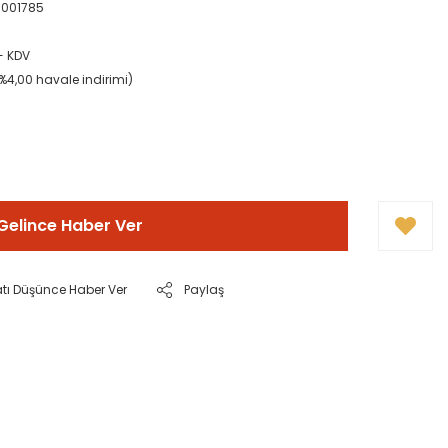
001785
+ KDV
(%4,00 havale indirimi)
Gelince Haber Ver
atı Düşünce Haber Ver
Paylaş