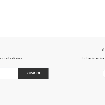
da yetersiz gördüğünüz noktaları öneri formunu kullanarak tarafımıza il
Bu ürüne ilk yorumu siz yapın!
S
Yorum Yaz
r olabilirsiniz.
Haber listemize
Kayıt Ol