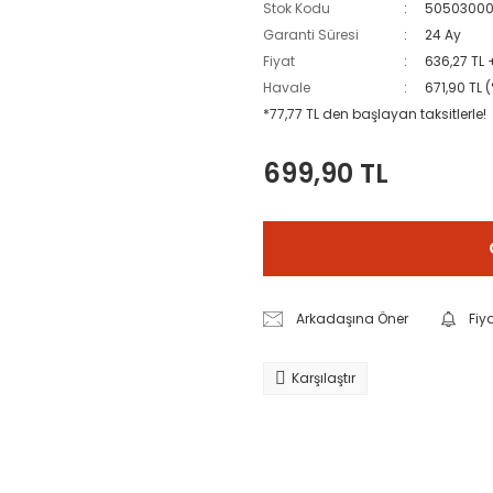
Stok Kodu
50503000
Garanti Süresi
24 Ay
Fiyat
636,27 TL 
Havale
671,90 TL 
*77,77 TL den başlayan taksitlerle!
699,90 TL
Arkadaşına Öner
Fiy
Karşılaştır