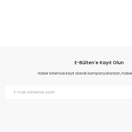
Bu ürünün fiyat bilgisi, resim, ürün açıklamalarında ve diğer konular
Görüş ve önerileriniz için teşekkür ederiz.
E-Bülten'e Kayıt Olun
Ürün resmi kalitesiz, bozuk veya görüntülenemiyor.
Ürün açıklamasında eksik bilgiler bulunuyor.
Haber listemize kayıt olarak kampanyalardan, haberda
Ürün bilgilerinde hatalar bulunuyor.
Ürün fiyatı diğer sitelerden daha pahalı.
Bu ürüne benzer farklı alternatifler olmalı.