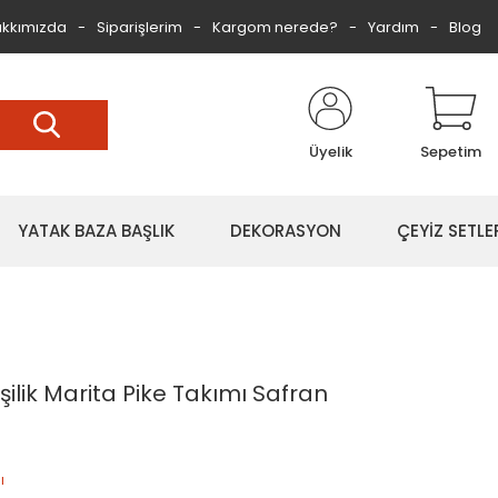
kkımızda
Siparişlerim
Kargom nerede?
Yardım
Blog
Üyelik
Sepetim
YATAK BAZA BAŞLIK
DEKORASYON
ÇEYİZ SETLE
ilik Marita Pike Takımı Safran
ı