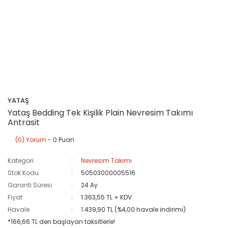
YATAŞ
Yataş Bedding Tek Kişilik Plain Nevresim Takımı
Antrasit
(0) Yorum
- 0 Puan
Kategori
Nevresim Takımı
Stok Kodu
50503000005516
Garanti Süresi
24 Ay
Fiyat
1.363,55 TL + KDV
Havale
1.439,90 TL (%4,00 havale indirimi)
*166,66 TL den başlayan taksitlerle!