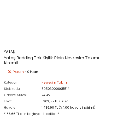
YATAŞ
Yataş Bedding Tek Kişilik Plain Nevresim Takımı
Kiremit
(0) Yorum
- 0 Puan
Kategori
Nevresim Takımı
Stok Kodu
50503000005514
Garanti Süresi
24 Ay
Fiyat
1.363,55 TL + KDV
Havale
1.439,90 TL (%4,00 havale indirimi)
*166,66 TL den başlayan taksitlerle!