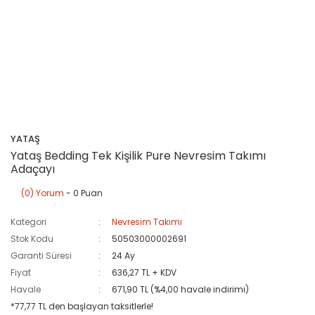
YATAŞ
Yataş Bedding Tek Kişilik Pure Nevresim Takımı
Adaçayı
(0) Yorum
- 0 Puan
Kategori
Nevresim Takımı
Stok Kodu
50503000002691
Garanti Süresi
24 Ay
Fiyat
636,27 TL + KDV
Havale
671,90 TL (%4,00 havale indirimi)
*77,77 TL den başlayan taksitlerle!