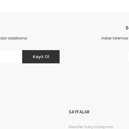
da yetersiz gördüğünüz noktaları öneri formunu kullanarak tarafımıza il
Bu ürüne ilk yorumu siz yapın!
S
Yorum Yaz
r olabilirsiniz.
Haber listemize
Kayıt Ol
Gönder
SAYFALAR
Mesafeli Satış Sözleşmesi