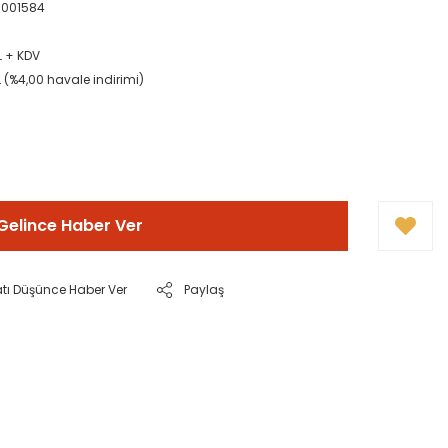
001584
L + KDV
L (%4,00 havale indirimi)
Gelince Haber Ver
atı Düşünce Haber Ver
Paylaş