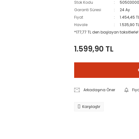
Stok Kodu
50503000
Garanti Süresi
24 Ay
Fiyat
1.454,45 T
Havale
1.535,90 T
*177,77 TL den başlayan taksitlerle!
1.599,90 TL
Arkadaşına Öner
Fiy
Karşılaştır