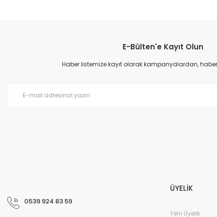
Bu ürünün fiyat bilgisi, resim, ürün açıklamalarında ve diğer konular
Görüş ve önerileriniz için teşekkür ederiz.
E-Bülten'e Kayıt Olun
Ürün resmi kalitesiz, bozuk veya görüntülenemiyor.
Ürün açıklamasında eksik bilgiler bulunuyor.
Haber listemize kayıt olarak kampanyalardan, haberda
Ürün bilgilerinde hatalar bulunuyor.
Ürün fiyatı diğer sitelerden daha pahalı.
Bu ürüne benzer farklı alternatifler olmalı.
ÜYELİK
0539 924 83 59
Yeni Üyelik