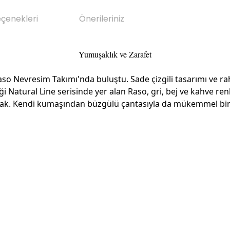
eçenekleri
Önerileriniz
Yumuşaklık ve Zarafet
aso Nevresim Takımı'nda buluştu. Sade çizgili tasarımı ve 
i Natural Line serisinde yer alan Raso, gri, bej ve kahve renk 
cak. Kendi kumaşından büzgülü çantasıyla da mükemmel bir