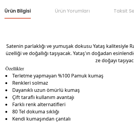
Ürün Bilgisi
Ürün Yorumları
Taksit S
Satenin parlaklığı ve yumuşak dokusu Yataş kalitesiyle R
üzelliği ve doğallığı taşıyacak. Yataş'ın doğadan esinlendiğ
ze doğayı taşıya
Özellikler
Terletme yapmayan %100 Pamuk kumaş
Renkleri solmaz
Dayanıklı uzun ömürlü kumaş
Çift taraflı kullanım avantajı
Farklı renk alternatifleri
80 Tel dokuma sıklığı
Kendi kumaşından çantalı