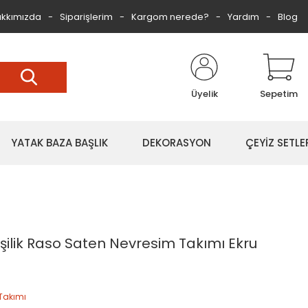
kkımızda
Siparişlerim
Kargom nerede?
Yardım
Blog
Üyelik
Sepetim
YATAK BAZA BAŞLIK
DEKORASYON
ÇEYİZ SETLE
şilik Raso Saten Nevresim Takımı Ekru
Takımı