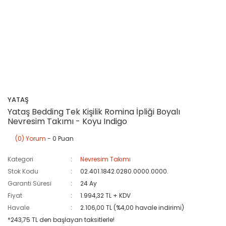
YATAŞ
Yataş Bedding Tek Kişilik Romina İpliği Boyalı
Nevresim Takımı - Koyu Indigo
(0) Yorum
- 0 Puan
Kategori
Nevresim Takımı
Stok Kodu
02.401.1842.0280.0000.0000.
Garanti Süresi
24 Ay
Fiyat
1.994,32 TL + KDV
Havale
2.106,00 TL (%4,00 havale indirimi)
*243,75 TL den başlayan taksitlerle!