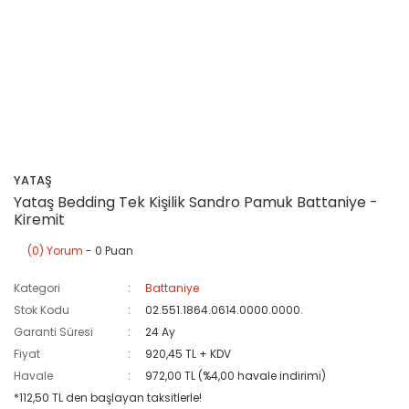
YATAŞ
Yataş Bedding Tek Kişilik Sandro Pamuk Battaniye -
Kiremit
(0) Yorum
- 0 Puan
Kategori
Battaniye
Stok Kodu
02.551.1864.0614.0000.0000.
Garanti Süresi
24 Ay
Fiyat
920,45 TL + KDV
Havale
972,00 TL (%4,00 havale indirimi)
*112,50 TL den başlayan taksitlerle!