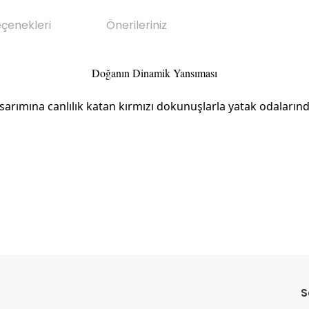
eçenekleri
Önerileriniz
Doğanın Dinamik Yansıması
ımına canlılık katan kırmızı dokunuşlarla yatak odalarında 
da yetersiz gördüğünüz noktaları öneri formunu kullanarak tarafımıza il
Bu ürüne ilk yorumu siz yapın!
S