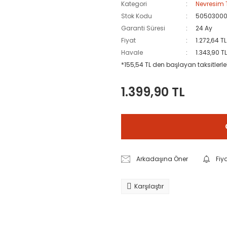
Kategori
Nevresim 
Stok Kodu
5050300
Garanti Süresi
24 Ay
Fiyat
1.272,64 T
Havale
1.343,90 T
*155,54 TL den başlayan taksitlerle
1.399,90 TL
Arkadaşına Öner
Fiy
Karşılaştır