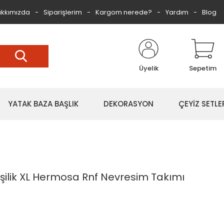
kkımızda
Siparişlerim
Kargom nerede?
Yardım
Blog
Üyelik
Sepetim
YATAK BAZA BAŞLIK
DEKORASYON
ÇEYİZ SETLE
şilik XL Hermosa Rnf Nevresim Takımı