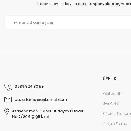
Ürün açıklamasında eksik bilgiler bulunuyor.
Haber listemize kayıt olarak kampanyalardan, haberda
Ürün bilgilerinde hatalar bulunuyor.
Ürün fiyatı diğer sitelerden daha pahalı.
Bu ürüne benzer farklı alternatifler olmalı.
ÜYELİK
0539 924 83 59
Yeni Üyelik
pazarlama@ankemut.com
Üye Girişi
Ataşehir mah. Caher Dudayev Bulvarı
Şifremi Unuttum
No:7/204 Çiğli İzmir
İletişim Formu