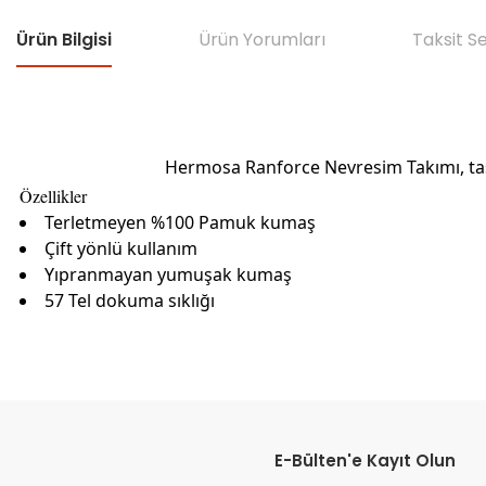
Ürün Bilgisi
Ürün Yorumları
Taksit S
Hermosa Ranforce Nevresim Takımı, tasar
Özellikler
Terletmeyen %100 Pamuk kumaş
Çift yönlü kullanım
Yıpranmayan yumuşak kumaş
57 Tel dokuma sıklığı
Bu ürünün fiyat bilgisi, resim, ürün açıklamalarında ve diğer konular
Görüş ve önerileriniz için teşekkür ederiz.
E-Bülten'e Kayıt Olun
Ürün resmi kalitesiz, bozuk veya görüntülenemiyor.