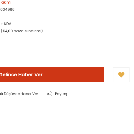
Takımı
0004966
L + KDV
L (%4,00 havale indirimi)
!
Gelince Haber Ver
atı Düşünce Haber Ver
Paylaş