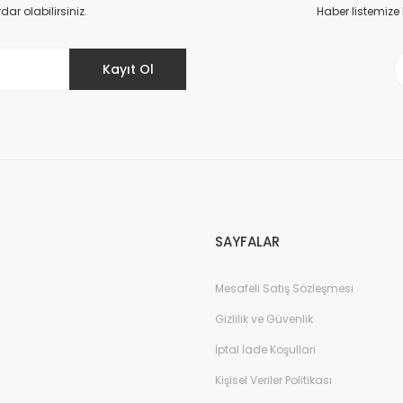
Yorum Yaz
r olabilirsiniz.
Haber listemize
Kayıt Ol
Gönder
SAYFALAR
Mesafeli Satış Sözleşmesi
Gizlilik ve Güvenlik
İptal İade Koşullari
Kişisel Veriler Politikası