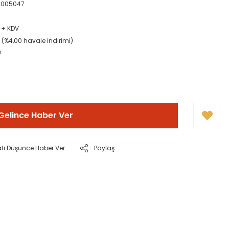
0005047
L + KDV
L (%4,00 havale indirimi)
!
Gelince Haber Ver
atı Düşünce Haber Ver
Paylaş