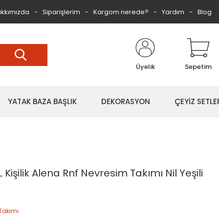
kkımızda
Siparişlerim
Kargom nerede?
Yardım
Blog
Üyelik
Sepetim
YATAK BAZA BAŞLIK
DEKORASYON
ÇEYİZ SETLE
Kişilik Alena Rnf Nevresim Takımı Nil Yeşili
Takımı