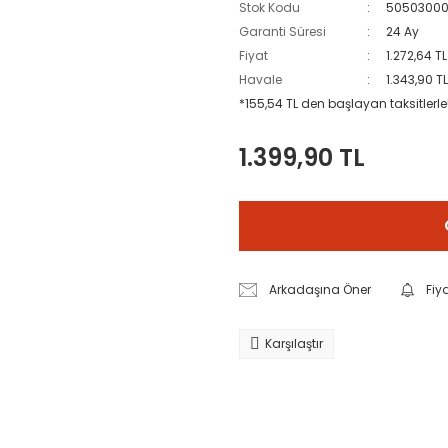
Stok Kodu
5050300
Garanti Süresi
24 Ay
Fiyat
1.272,64 T
Havale
1.343,90 T
*155,54 TL den başlayan taksitlerle
1.399,90 TL
Arkadaşına Öner
Fiy
Karşılaştır