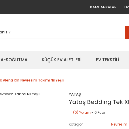
KAMPANYALAR
Ha
TMA-SOĞUTMA
KÜÇÜK EV ALETLERİ
EV TEKSTİLİ
ik Alena Rnf Nevresim Takımı Nil Yeşili
YATAŞ
Yataş Bedding Tek XL 
(0) Yorum
- 0 Puan
Kategori
Nevresim 