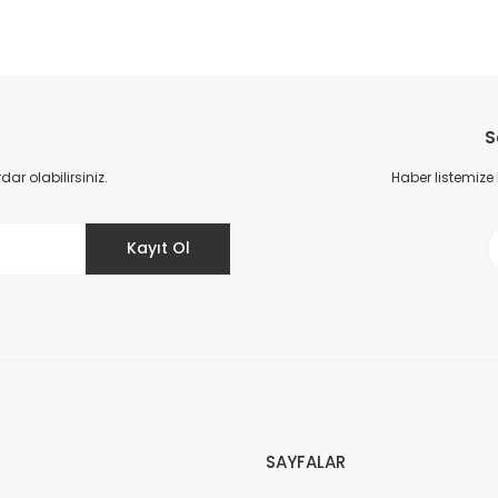
da yetersiz gördüğünüz noktaları öneri formunu kullanarak tarafımıza il
Bu ürüne ilk yorumu siz yapın!
S
Yorum Yaz
r olabilirsiniz.
Haber listemize
Kayıt Ol
Gönder
SAYFALAR