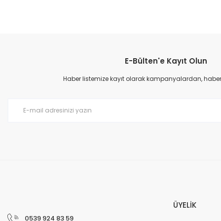
Bu ürünün fiyat bilgisi, resim, ürün açıklamalarında ve diğer konular
Görüş ve önerileriniz için teşekkür ederiz.
E-Bülten'e Kayıt Olun
Ürün resmi kalitesiz, bozuk veya görüntülenemiyor.
Ürün açıklamasında eksik bilgiler bulunuyor.
Haber listemize kayıt olarak kampanyalardan, haberda
Ürün bilgilerinde hatalar bulunuyor.
Ürün fiyatı diğer sitelerden daha pahalı.
Bu ürüne benzer farklı alternatifler olmalı.
ÜYELİK
0539 924 83 59