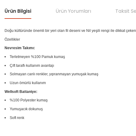
Ürün Bilgisi
Ürün Yorumları
Taksit S
Doğu kültüründe önemli bir yeri olan fil deseni ve Nil yeşili rengi ile dikkat çeken
Özellikler
Nevresim Takımı:
Terletmeyen %100 Pamuk kumaş
Çift taraflı kullanım avantajı
Solmayan canlı renkler, yıpranmayan yumuşak kumaş
Uzun ömürlü kullanım
Wellsoft Battaniye:
%100 Polyester kumaş
Yumuşacık dokunuş
Soft renk