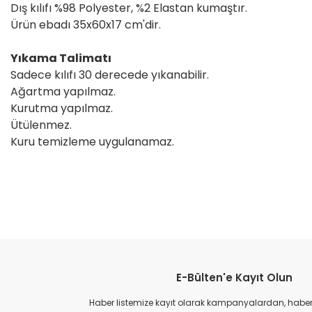
Dış kılıfı %98 Polyester, %2 Elastan kumaştır.
Ürün ebadı 35x60x17 cm'dir.
Yıkama Talimatı
Sadece kılıfı 30 derecede yıkanabilir.
Ağartma yapılmaz.
Kurutma yapılmaz.
Ütülenmez.
Kuru temizleme uygulanamaz.
Bu ürünün fiyat bilgisi, resim, ürün açıklamalarında ve diğer konular
Görüş ve önerileriniz için teşekkür ederiz.
E-Bülten'e Kayıt Olun
Ürün resmi kalitesiz, bozuk veya görüntülenemiyor.
Ürün açıklamasında eksik bilgiler bulunuyor.
Haber listemize kayıt olarak kampanyalardan, haberda