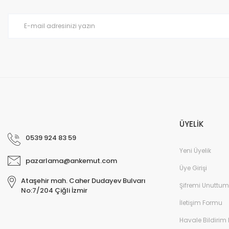
Ürün bilgilerinde hatalar bulunuyor.
Ürün fiyatı diğer sitelerden daha pahalı.
Bu ürüne benzer farklı alternatifler olmalı.
ÜYELİK
0539 924 83 59
Yeni Üyelik
pazarlama@ankemut.com
Üye Girişi
Ataşehir mah. Caher Dudayev Bulvarı
Şifremi Unuttum
No:7/204 Çiğli İzmir
İletişim Formu
Havale Bildirim