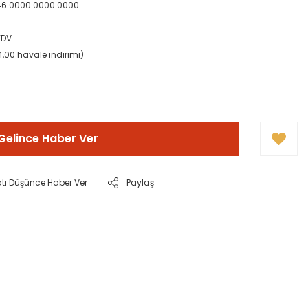
46.0000.0000.0000.
KDV
4,00 havale indirimi)
Gelince Haber Ver
atı Düşünce Haber Ver
Paylaş