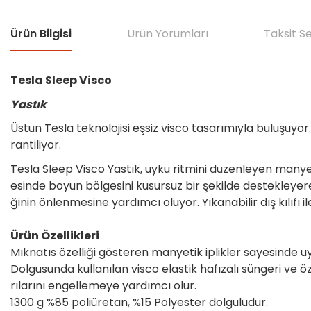
Ürün Bilgisi
Ürün Yorumları
Taksit S
Tesla Sleep Visco
Yastık
Üstün Tesla teknolojisi eşsiz visco tasarımıyla buluşuy
rantiliyor.
Tesla Sleep Visco Yastık, uyku ritmini düzenleyen manyetik
esinde boyun bölgesini kusursuz bir şekilde destekleyere
ğinin önlenmesine yardımcı oluyor. Yıkanabilir dış kılıfı
Ürün Özellikleri
Mıknatıs özelliği gösteren manyetik iplikler sayesinde uyku
Dolgusunda kullanılan visco elastik hafızalı süngeri ve 
rılarını engellemeye yardımcı olur.
1300 g %85 poliüretan, %15 Polyester dolguludur.