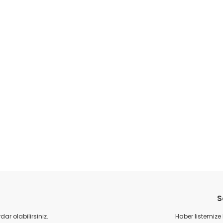
da yetersiz gördüğünüz noktaları öneri formunu kullanarak tarafımıza il
Bu ürüne ilk yorumu siz yapın!
S
Yorum Yaz
r olabilirsiniz.
Haber listemize