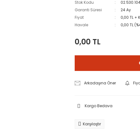
Stok Kodu
02.530.10
Garanti Süresi
24 Ay
Fiyat
0,00 TL + 
Havale
0,00 TL (%
0,00 TL
Arkadaşına Öner
Fiy
Kargo Bedava
Karşılaştır