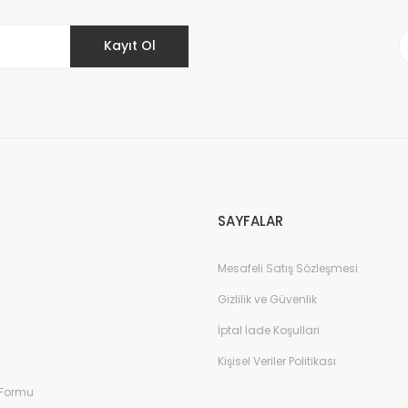
Kayıt Ol
Gönder
SAYFALAR
Mesafeli Satış Sözleşmesi
Gizlilik ve Güvenlik
İptal İade Koşullari
Kişisel Veriler Politikası
 Formu