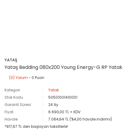
YATAŞ
Yataş Bedding 080x200 Young Energy-G RP Yatak
(0) Yorum
- 0 Puan
Kategori
Yatak
Stok Kodu
50501001410001
Garanti Süresi
24 Ay
Fiyat
6.690,00 TL + KDV
Havale
7.064,64 TL (%4,00 havale indirimi)
*817,67 TL den başlayan taksitlerle!