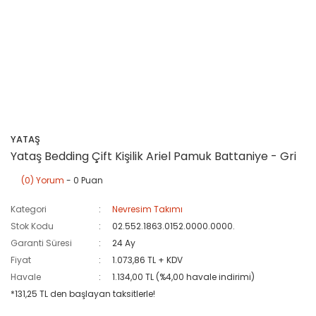
YATAŞ
Yataş Bedding Çift Kişilik Ariel Pamuk Battaniye - Gri
(0) Yorum
- 0 Puan
Kategori
Nevresim Takımı
Stok Kodu
02.552.1863.0152.0000.0000.
Garanti Süresi
24 Ay
Fiyat
1.073,86 TL + KDV
Havale
1.134,00 TL (%4,00 havale indirimi)
*131,25 TL den başlayan taksitlerle!