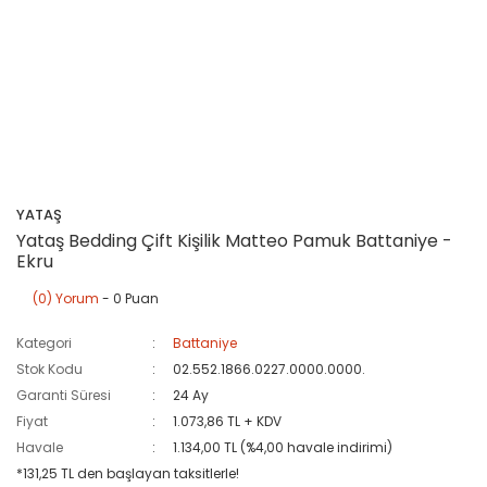
YATAŞ
Yataş Bedding Çift Kişilik Matteo Pamuk Battaniye -
Ekru
(0) Yorum
- 0 Puan
Kategori
Battaniye
Stok Kodu
02.552.1866.0227.0000.0000.
Garanti Süresi
24 Ay
Fiyat
1.073,86 TL + KDV
Havale
1.134,00 TL (%4,00 havale indirimi)
*131,25 TL den başlayan taksitlerle!