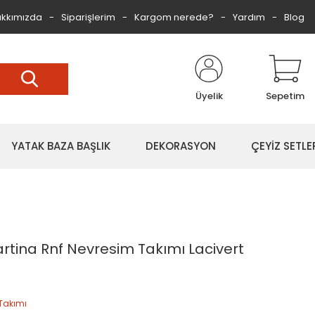
kkımızda
Siparişlerim
Kargom nerede?
Yardım
Blog
Üyelik
Sepetim
YATAK BAZA BAŞLIK
DEKORASYON
ÇEYİZ SETLE
 Martina Rnf Nevresim Takımı Lacivert
Takımı