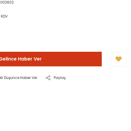
0002602
+ KDV
Gelince Haber Ver
atı Düşünce Haber Ver
Paylaş