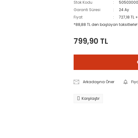
Stok Kodu
5050300
Garanti Süresi
24 Ay
Fiyat
727,18 TL 
*88,88 TL den başlayan taksitlerle!
799,90 TL
Arkadaşına Öner
Fiy
Karşılaştır