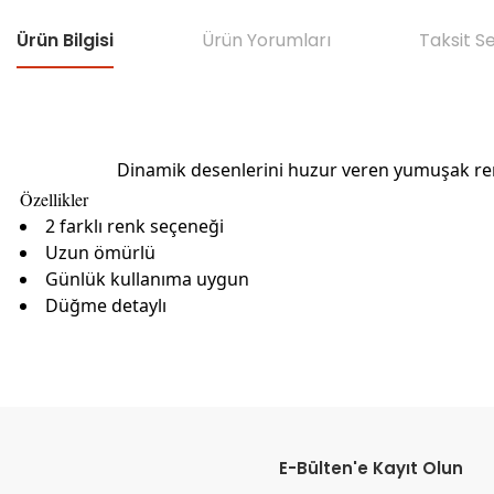
Ürün Bilgisi
Ürün Yorumları
Taksit S
Dinamik desenlerini huzur veren yumuşak renkl
Özellikler
2 farklı renk seçeneği
Uzun ömürlü
Günlük kullanıma uygun
Düğme detaylı
Bu ürünün fiyat bilgisi, resim, ürün açıklamalarında ve diğer konular
Görüş ve önerileriniz için teşekkür ederiz.
E-Bülten'e Kayıt Olun
Ürün resmi kalitesiz, bozuk veya görüntülenemiyor.