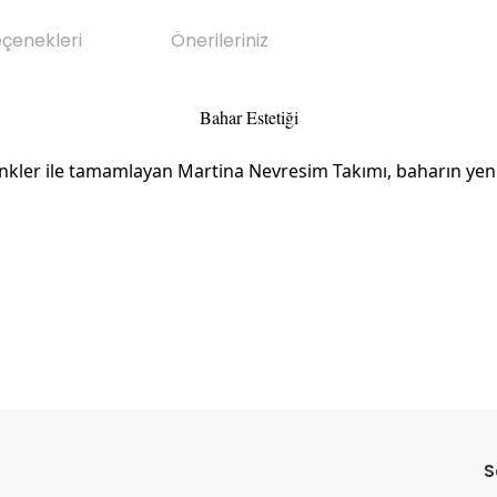
eçenekleri
Önerileriniz
Bahar Estetiği
er ile tamamlayan Martina Nevresim Takımı, baharın yenileyi
da yetersiz gördüğünüz noktaları öneri formunu kullanarak tarafımıza il
Bu ürüne ilk yorumu siz yapın!
S