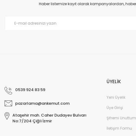
Ürün açıklamasında eksik bilgiler bulunuyor.
Haber listemize kayıt olarak kampanyalardan, haberda
Ürün bilgilerinde hatalar bulunuyor.
Ürün fiyatı diğer sitelerden daha pahalı.
Bu ürüne benzer farklı alternatifler olmalı.
ÜYELİK
0539 924 83 59
Yeni Üyelik
pazarlama@ankemut.com
Üye Girişi
Ataşehir mah. Caher Dudayev Bulvarı
Şifremi Unuttum
No:7/204 Çiğli İzmir
İletişim Formu