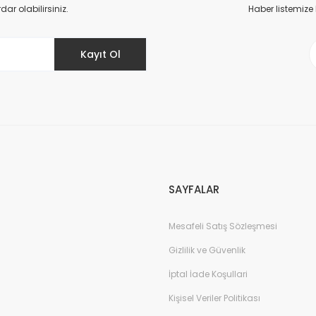
Yorum Yaz
r olabilirsiniz.
Haber listemize
Kayıt Ol
Gönder
SAYFALAR
Mesafeli Satış Sözleşmesi
Gizlilik ve Güvenlik
İptal İade Koşullari
Kişisel Veriler Politikası