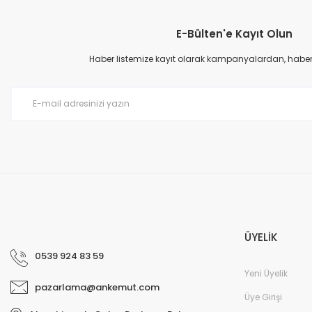
Görüş ve önerileriniz için teşekkür ederiz.
E-Bülten'e Kayıt Olun
Ürün resmi kalitesiz, bozuk veya görüntülenemiyor.
Ürün açıklamasında eksik bilgiler bulunuyor.
Haber listemize kayıt olarak kampanyalardan, haberda
Ürün bilgilerinde hatalar bulunuyor.
Ürün fiyatı diğer sitelerden daha pahalı.
Bu ürüne benzer farklı alternatifler olmalı.
ÜYELİK
0539 924 83 59
Yeni Üyelik
pazarlama@ankemut.com
Üye Girişi