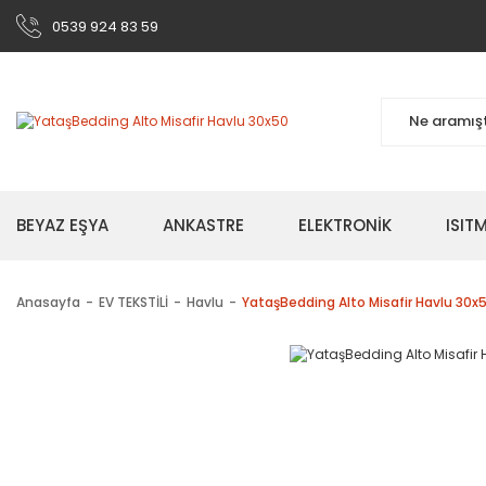
0539 924 83 59
BEYAZ EŞYA
ANKASTRE
ELEKTRONİK
ISI
Anasayfa
EV TEKSTİLİ
Havlu
YataşBedding Alto Misafir Havlu 30x