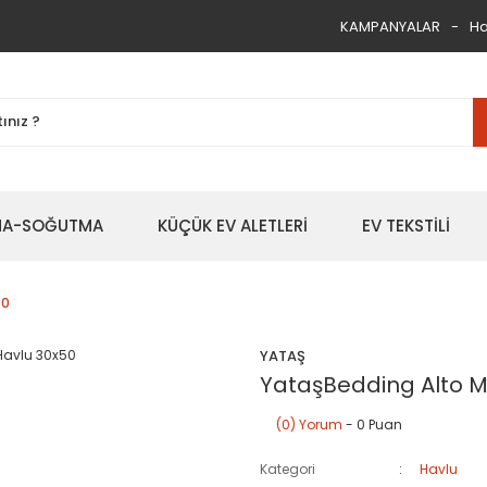
KAMPANYALAR
Ha
TMA-SOĞUTMA
KÜÇÜK EV ALETLERİ
EV TEKSTİLİ
50
YATAŞ
YataşBedding Alto Mi
(0) Yorum
- 0 Puan
Kategori
Havlu