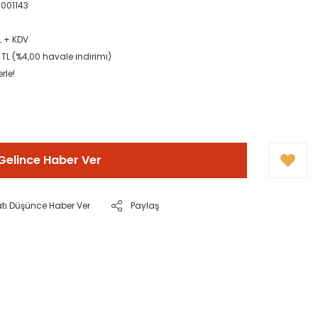
001143
TL + KDV
TL (%4,00 havale indirimi)
rle!
Gelince Haber Ver
atı Düşünce Haber Ver
Paylaş