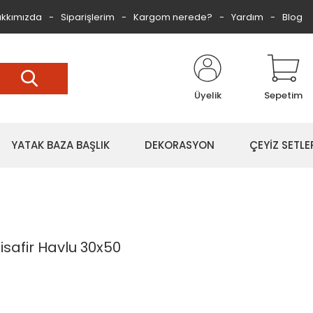
kkımızda
Siparişlerim
Kargom nerede?
Yardım
Blog
Üyelik
Sepetim
YATAK BAZA BAŞLIK
DEKORASYON
ÇEYİZ SETLE
safir Havlu 30x50