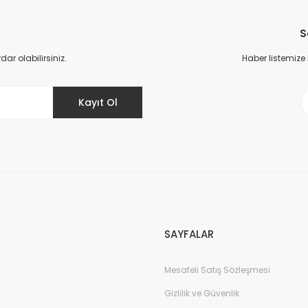
Bu ürüne ilk yorumu siz yapın!
S
Yorum Yaz
r olabilirsiniz.
Haber listemize
Kayıt Ol
Gönder
SAYFALAR
Mesafeli Satış Sözleşmesi
Gizlilik ve Güvenlik