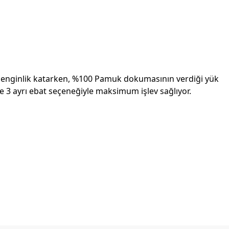
ir zenginlik katarken, %100 Pamuk dokumasının verdiği yük
re 3 ayrı ebat seçeneğiyle maksimum işlev sağlıyor.
etebilirsiniz.