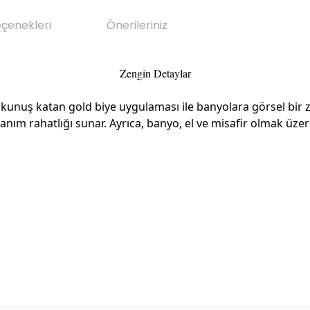
eçenekleri
Önerileriniz
Zengin Detaylar
 dokunuş katan gold biye uygulaması ile banyolara görsel b
anım rahatlığı sunar. Ayrıca, banyo, el ve misafir olmak üze
da yetersiz gördüğünüz noktaları öneri formunu kullanarak tarafımıza il