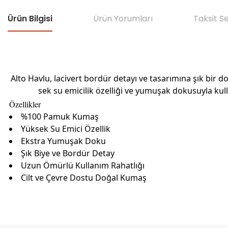
Ürün Bilgisi
Ürün Yorumları
Taksit S
Alto Havlu, lacivert bordür detayı ve tasarımına şık bir
sek su emicilik özelliği ve yumuşak dokusuyla kull
Özellikler
%100 Pamuk Kumaş
Yüksek Su Emici Özellik
Ekstra Yumuşak Doku
Şık Biye ve Bordür Detay
Uzun Ömürlü Kullanım Rahatlığı
Cilt ve Çevre Dostu Doğal Kumaş
Bu ürünün fiyat bilgisi, resim, ürün açıklamalarında ve diğer konular