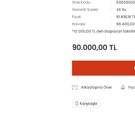
Stok Kodu
50503000
Garanti Süresi
24 Ay
Fiyat
81.818,18 
Havale
86.400,00 
*10.000,00 TL den başlayan taksitle
90.000,00 TL
Arkadaşına Öner
Fiy
Karşılaştır