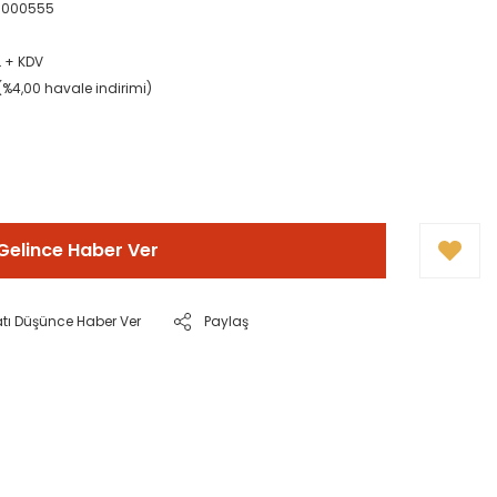
0000555
L + KDV
L (%4,00 havale indirimi)
Gelince Haber Ver
atı Düşünce Haber Ver
Paylaş