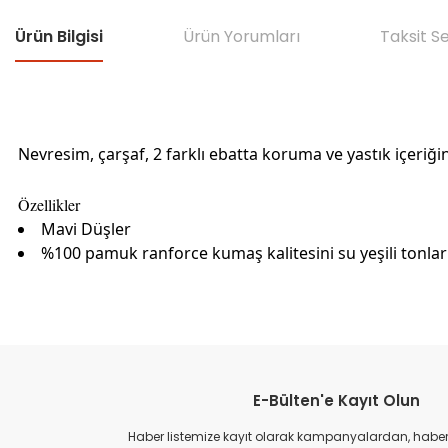
Ürün Bilgisi
Ürün Yorumları
Taksit S
Nevresim, çarşaf, 2 farklı ebatta koruma ve yastık içeriği
Özellikler
Mavi Düşler
%100 pamuk ranforce kumaş kalitesini su yeşili tonlar
Bu ürünün fiyat bilgisi, resim, ürün açıklamalarında ve diğer konular
Görüş ve önerileriniz için teşekkür ederiz.
E-Bülten'e Kayıt Olun
Ürün resmi kalitesiz, bozuk veya görüntülenemiyor.
Ürün açıklamasında eksik bilgiler bulunuyor.
Haber listemize kayıt olarak kampanyalardan, haberda