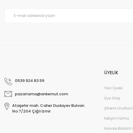
Ürün bilgilerinde hatalar bulunuyor.
Ürün fiyatı diğer sitelerden daha pahalı.
Bu ürüne benzer farklı alternatifler olmalı.
ÜYELİK
0539 924 83 59
Yeni Üyelik
pazarlama@ankemut.com
Üye Girişi
Ataşehir mah. Caher Dudayev Bulvarı
Şifremi Unuttum
No:7/204 Çiğli İzmir
İletişim Formu
Havale Bildirim