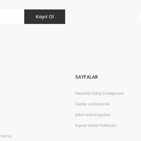
Kayıt Ol
Gönder
SAYFALAR
Mesafeli Satış Sözleşmesi
Gizlilik ve Güvenlik
İptal İade Koşullari
Kişisel Veriler Politikası
 Formu