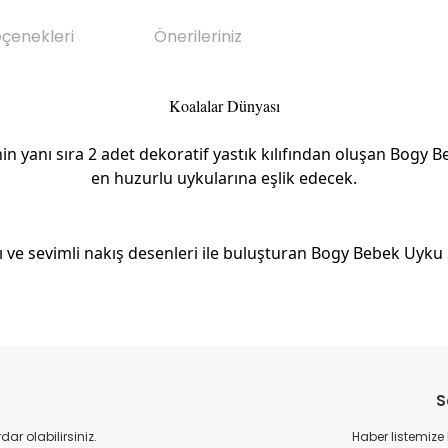
eçenekleri
Önerileriniz
Koalalar Dünyası
nin yanı sıra 2 adet dekoratif yastık kılıfından oluşan Bogy 
en huzurlu uykularına eşlik edecek.
ı ve sevimli nakış desenleri ile buluşturan Bogy Bebek Uyku 
da yetersiz gördüğünüz noktaları öneri formunu kullanarak tarafımıza il
Bu ürüne ilk yorumu siz yapın!
S
Yorum Yaz
r olabilirsiniz.
Haber listemize