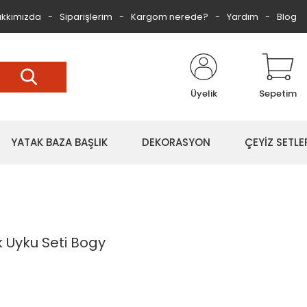
kkımızda
Siparişlerim
Kargom nerede?
Yardım
Blog
Üyelik
Sepetim
YATAK BAZA BAŞLIK
DEKORASYON
ÇEYİZ SETLE
Uyku Seti Bogy