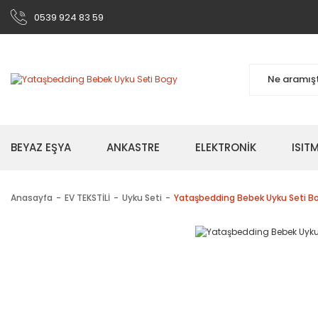
0539 924 83 59
BEYAZ EŞYA
ANKASTRE
ELEKTRONİK
ISI
Anasayfa
EV TEKSTİLİ
Uyku Seti
Yataşbedding Bebek Uyku Seti B