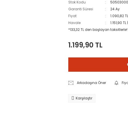
Stok Kodu
5050300
Garanti Süresi
24 Ay
Fiyat
1.090,82 T
Havale
1.151,90 T
*133,32 TL den başlayan taksitlerle!
1.199,90 TL
Arkadaşına Öner
Fiy
Karşılaştır