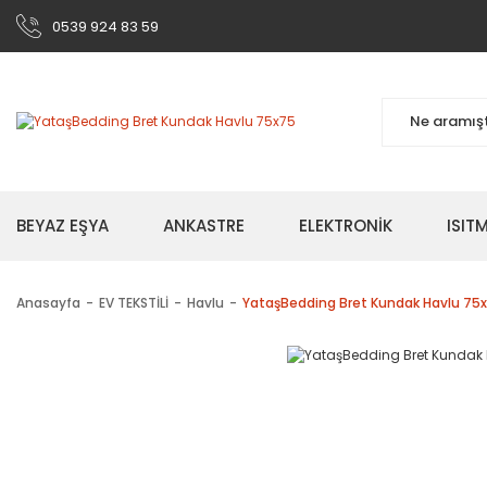
0539 924 83 59
BEYAZ EŞYA
ANKASTRE
ELEKTRONİK
ISI
Anasayfa
EV TEKSTİLİ
Havlu
YataşBedding Bret Kundak Havlu 75