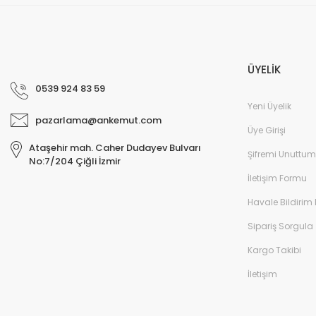
ÜYELİK
0539 924 83 59
Yeni Üyelik
pazarlama@ankemut.com
Üye Girişi
Ataşehir mah. Caher Dudayev Bulvarı
Şifremi Unuttum
No:7/204 Çiğli İzmir
İletişim Formu
Havale Bildirim
Sipariş Sorgula
Kargo Takibi
İletişim