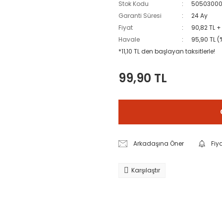
Stok Kodu
50503000
Garanti Süresi
24 Ay
Fiyat
90,82 TL +
Havale
95,90 TL (
*11,10 TL den başlayan taksitlerle!
99,90 TL
Arkadaşına Öner
Fiy
Karşılaştır