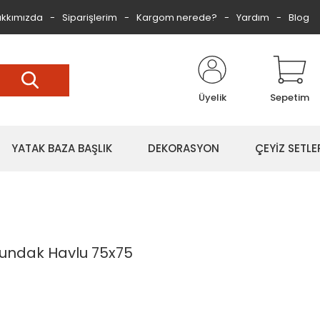
kkımızda
Siparişlerim
Kargom nerede?
Yardım
Blog
Üyelik
Sepetim
YATAK BAZA BAŞLIK
DEKORASYON
ÇEYİZ SETLE
undak Havlu 75x75
IT
 where stock might b