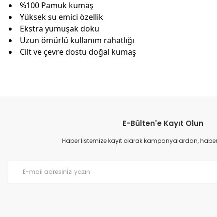
%100 Pamuk kumaş
Yüksek su emici özellik
Ekstra yumuşak doku
Uzun ömürlü kullanım rahatlığı
Cilt ve çevre dostu doğal kumaş
Bu ürünün fiyat bilgisi, resim, ürün açıklamalarında ve diğer konular
Görüş ve önerileriniz için teşekkür ederiz.
E-Bülten'e Kayıt Olun
Ürün resmi kalitesiz, bozuk veya görüntülenemiyor.
Ürün açıklamasında eksik bilgiler bulunuyor.
Haber listemize kayıt olarak kampanyalardan, haberda
Ürün bilgilerinde hatalar bulunuyor.
Ürün fiyatı diğer sitelerden daha pahalı.
Bu ürüne benzer farklı alternatifler olmalı.