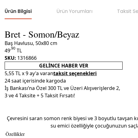
Ürün Bilgisi
Ürün Yorumları
Taksit S
Bret - Somon/Beyaz
Baş Havlusu, 50x80 cm
,90
49
TL
SKU:
1316866
GELINCE HABER VER
5,55 TL
x 9 ay'a varan
taksit seçenekleri
24 saat içerisinde kargoda
İş Bankası’na Özel 300 TL ve Üzeri Alışverişlerde 2,
3 ve 4 Taksite + 5 Taksit Fırsatı!
Çevresini saran somon renk biyesi ve 3 boyutlu tavşan ku
su emici özelliğiyle çocuğunuzun saç
Özellikler