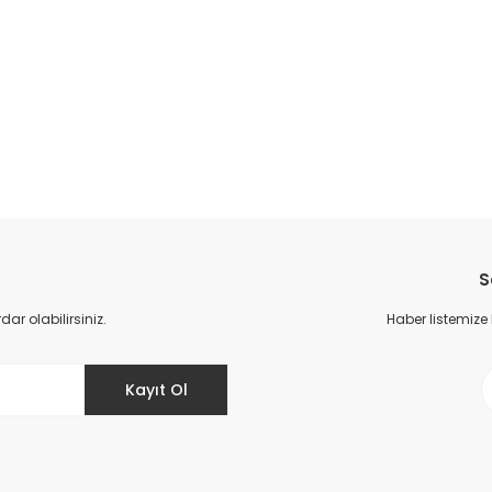
da yetersiz gördüğünüz noktaları öneri formunu kullanarak tarafımıza il
Bu ürüne ilk yorumu siz yapın!
S
Yorum Yaz
r olabilirsiniz.
Haber listemize
Kayıt Ol