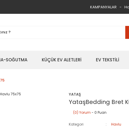
KAMPANYALAR
Ha
TMA-SOĞUTMA
KÜÇÜK EV ALETLERİ
EV TEKSTİLİ
x75
YATAŞ
Find in Store
Bret - Somon/Beyaz
YataşBedding Bret K
Select an option.
SUBM
(0) Yorum
- 0 Puan
Stock moves super-fast. This look-up is an indication of
e available but we can't guarantee it'll be there for long.
Kategori
Havlu