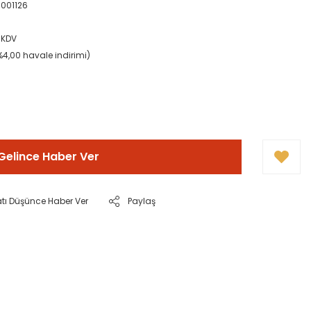
001126
 KDV
%4,00 havale indirimi)
Gelince Haber Ver
atı Düşünce Haber Ver
Paylaş