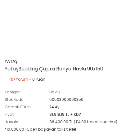
YATAŞ
YataşBedding Çapra Banyo Havlu 90x150
(0) Yorum
- 0 Puan
Kategori
Havlu
Stok Kodu
50503000000350
Garanti Süresi
24 Ay
Fiyat
81.818,18 TL + KDV
Havale
86.400,00 TL (%4,00 havale indirimi)
*10.000,00 TL den başlayan taksitlerle!