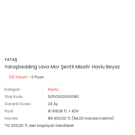
YATAŞ
Yataşbedding Lava Mor Şeritli Misafir Havlu Beyaz
(0) Yorum
- 0 Puan
Kategori
Havlu
Stok Kodu
50503000001180
Garanti Süresi
24 Ay
Fiyat
81.818,18 TL + KDV
Havale
86.400,00 TL (%4,00 havale indirimi)
*10.000,00 TL den başlayan taksitlerle!